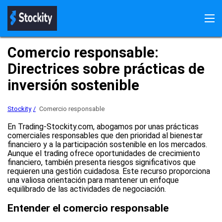
Stockity
Inscríbete
Iniciar sesión
Bonificaciones
Comercio responsable:
Descargar aplicación
Demo
Pagos
Reseñas
Directrices sobre prácticas de
inversión sostenible
Stockity
Comercio responsable
En Trading-Stockity.com, abogamos por unas prácticas
comerciales responsables que den prioridad al bienestar
financiero y a la participación sostenible en los mercados.
Aunque el trading ofrece oportunidades de crecimiento
financiero, también presenta riesgos significativos que
requieren una gestión cuidadosa. Este recurso proporciona
una valiosa orientación para mantener un enfoque
equilibrado de las actividades de negociación.
Entender el comercio responsable