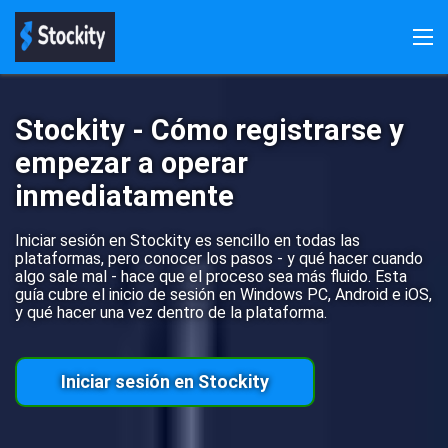
Stockity
Inscríbete
Iniciar sesión
Bonificaciones
Descargar aplicación
Demo
Pagos
Reseñas
Stockity - Cómo registrarse y
empezar a operar
inmediatamente
Iniciar sesión en Stockity es sencillo en todas las
plataformas, pero conocer los pasos - y qué hacer cuando
algo sale mal - hace que el proceso sea más fluido. Esta
guía cubre el inicio de sesión en Windows PC, Android e iOS,
y qué hacer una vez dentro de la plataforma.
Iniciar sesión en Stockity