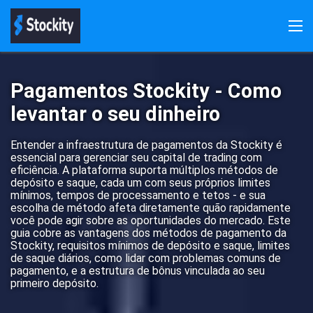
Stockity
Inscrever-se
Iniciar sessão
Bónus
Descarregar a aplicação
Demonstração
Pagamentos
Pagamentos Stockity - Como
Comentários
levantar o seu dinheiro
Entender a infraestrutura de pagamentos da Stockity é
essencial para gerenciar seu capital de trading com
eficiência. A plataforma suporta múltiplos métodos de
depósito e saque, cada um com seus próprios limites
mínimos, tempos de processamento e tetos - e sua
escolha de método afeta diretamente quão rapidamente
você pode agir sobre as oportunidades do mercado. Este
guia cobre as vantagens dos métodos de pagamento da
Stockity, requisitos mínimos de depósito e saque, limites
de saque diários, como lidar com problemas comuns de
pagamento, e a estrutura de bônus vinculada ao seu
primeiro depósito.