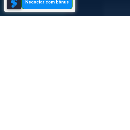
Negociar com bônus
Stockity
Pagamentos
Negocie na Stockity online com bônus
Stockity
Classificação:
96
/100
Bônus
Bônus de depósito 50%