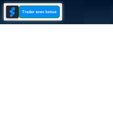
Trader avec bonus
Stockity
S'inscrire
Tradez sur Stockity en ligne avec bonus
Stockity
Note:
96
/100
Bonus
Bonus de dépôt 50%